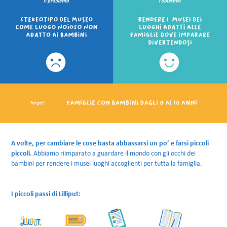
A volte, per cambiare le cose basta abbassarsi un po’ e farsi piccoli
piccoli.
Abbiamo riimparato a guardare il mondo con gli occhi dei
bambini per re
ndere i musei luogh
i accoglienti per tutta la famiglia.
I piccoli passi
di Lillipu
t: