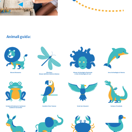
Ani
mali guida: